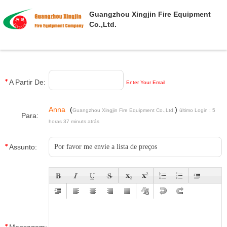
Guangzhou Xingjin Fire Equipment
Co.,Ltd.
A Partir De:
Enter Your Email
Anna
(
)
Guangzhou Xingjin Fire Equipment Co.,Ltd.
último Login : 5
Para:
horas 37 minuts atrás
Assunto: