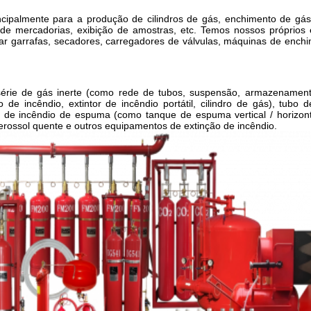
principalmente para a produção de cilindros de gás, enchimento de gá
e mercadorias, exibição de amostras, etc. Temos nossos próprios
var garrafas, secadores, carregadores de válvulas, máquinas de ench
rie de gás inerte (como rede de tubos, suspensão, armazenamen
 de incêndio, extintor de incêndio portátil, cilindro de gás), tubo 
o de incêndio de espuma (como tanque de espuma vertical / horizont
rossol quente e outros equipamentos de extinção de incêndio.