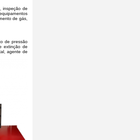
s, inspeção de
 equipamentos
imento de gás,
to de pressão
de extinção de
al, agente de