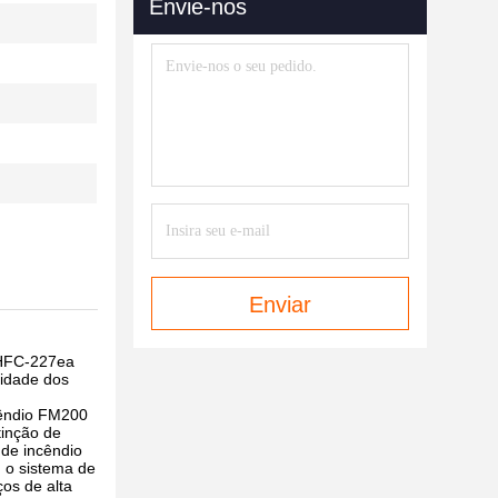
Envie-nos
Enviar
 HFC-227ea
lidade dos
cêndio FM200
tinção de
 de incêndio
 o sistema de
ços de alta