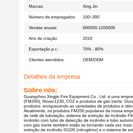
Marcas:
Xing Jin
Número de empregados:
100~300
Vendas anuais:
600000-1200000
Ano de criação:
2010
Exportação p.c.:
70% - 80%
Clientes atendidos:
OEM/ODM
Detalhes da empresa
Sobre nós:
Guangzhou Xingjin Fire Equipment Co., Ltd. é uma empre
(FM200), Novec1230, CO2 e produtos de gás inerte. Dur
produtos, enriquecendo as variedades de produtos e otim
Atualmente, os produtos FM200 populares da nossa empre
de rede de tubulação, sistema de extinção de incêndio FM
incêndio com tubo de detecção de incêndio e tubo automát
com gás inerte também estão se tornando cada vez mais p
extinção de incêndio IG100 (nitrogênio) e o sistema de ex