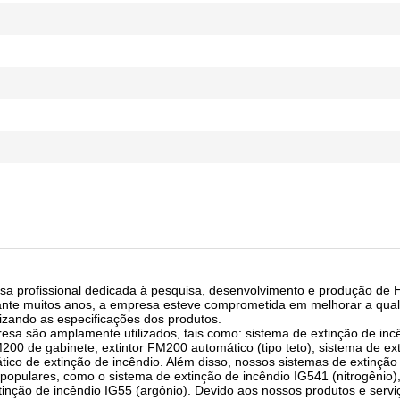
sa profissional dedicada à pesquisa, desenvolvimento e produção de
ante muitos anos, a empresa esteve comprometida em melhorar a qua
izando as especificações dos produtos.
sa são amplamente utilizados, tais como: sistema de extinção de in
200 de gabinete, extintor FM200 automático (tipo teto), sistema de ex
ico de extinção de incêndio. Além disso, nossos sistemas de extinção
opulares, como o sistema de extinção de incêndio IG541 (nitrogênio),
tinção de incêndio IG55 (argônio). Devido aos nossos produtos e servi