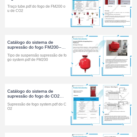
1230 (edição 2021)
Traço tube.pdf do fogo de FM200 o
u de CO2
Catálogo do sistema de
supressão do fogo FM200--
tipo de suspensão (edição
Tipo de suspensão supressão de fo
2021)
go system.pdf de FM200
Catálogo do sistema de
supressão do fogo do CO2
(edição 2021)
Supressão de fogo system.pdf do C
O2