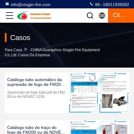
info@xingjin-fire.com
86--18011936582
Citações
Casos
>
Para Casa
CHINA Guangzhou Xingjin Fire Equipment
Co.,Ltd. Casos Da Empresa
Catálogo tubo automático da
supressão de fogo de FM200
ou de NOVEC 1230 (edição
Supressão de fogo tube.pdf de FM2
2021)
00 ou de NOVEC 1230
Catálogo tubo do traço do
fogo de FM200 ou de NOVEC