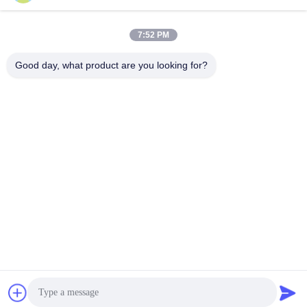
7:52 PM
Good day, what product are you looking for?
GUANGZHOU XINGJIN FIRE EQUIPMENT
CO.,LTD.
info@xingjin-fire.com
86--18011936582
Sala 703&704, Edifício N0.3, Rua Lianyun Erheng, NO.8,
cidade de Shiqi, distrito de Panyu, Guangzhou, China
China Boa Qualidade Sistema de supressão do fogo FM200 Fornecedor.
Copyright © 2016-2026 Guangzhou Xingjin Fire Equipment Co.,Ltd. Todos
os direitos reservados.