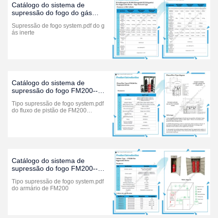
Catálogo do sistema de
supressão do fogo do gás
inerte--IG541, IG55&IG100
Supressão de fogo system.pdf do g
(edição 2021)
ás inerte
Catálogo do sistema de
supressão do fogo FM200--
tipo do fluxo de pistão (edição
Tipo supressão de fogo system.pdf
2021)
do fluxo de pistão de FM200…
Catálogo do sistema de
supressão do fogo FM200--
tipo do armário (edição 2021)
Tipo supressão de fogo system.pdf
do armário de FM200