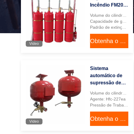
Incêndio FM200
de 4.2MPa com
Volume do cilindro: 40L, 70L, 90L, 100L, 120L, 150L, 180L
Controle
Capacidade de gás: 38kg, 66.5kg, 85.5kg, 95kg, 114kg, 142.5kg, 171kg
Automático e
Padrão de extinção: Inundações Fechadas
Inundação
Obtenha o melhor preço
Fechada para
Video
Extinção Eficaz
de Incêndios
Sistema
automático de
supressão de
incêndio
Volume do cilindro: 16L
suspenso
Agente: Hfc-227ea
FM200 de 16L
Pressão de Trabalho: 1,6 MPa
com agente Hfc-
Obtenha o melhor preço
227ea e pressão
Video
de trabalho de
1,6 MPa