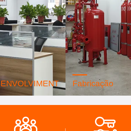
ENVOLVIMENTO
Fabricação
interna de design
Máquinas automáticas avan
ional e oficina de máquinas
sistema estritamente de con
das. Podemos cooperar
processos. Podemos fabrica
senvolver os produtos que
os terminais elétricos além 
ecisa.
demanda.