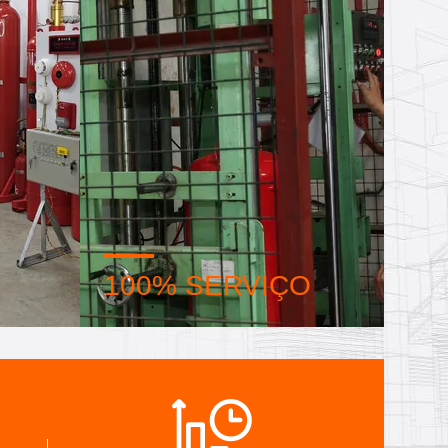
100% SERVIÇO
çadas,
Embalagens a granel e pequenas
trolo de
embalagens personalizadas, FOB,
r todos
CIF, DDU e DDP. Deixe-nos ajudá-
da sua
lo a encontrar a melhor solução
para todas as suas preocupações.