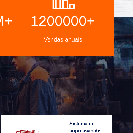
M
+
1200000
+
Vendas anuais
Sistema de
supressão de