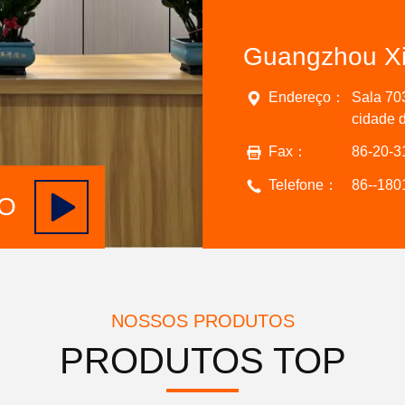
Endereço：
Sala 70
cidade d
Fax：
86-20-
Telefone：
86--180
GO
NOSSOS PRODUTOS
PRODUTOS TOP