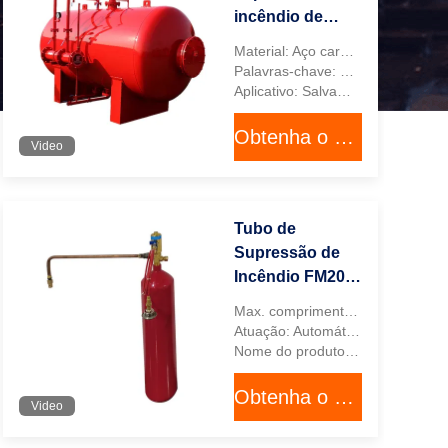
incêndio de
espuma de aço
Material: Aço carbono
carbono com
Palavras-chave: Extintor de espuma
3%-6% de
Aplicativo: Salvamento da emergência da luta contra o incêndio
espuma
Obtenha o melhor preço
proporcional e
Video
capacidade de
tanque de 500L-
15000L
Tubo de
Supressão de
Incêndio FM200
com
Max. comprimento do tubo de incêndio: 20m
Comprimento
Atuação: Automático
Máximo de 20m,
Nome do produto: Tubos de detecção de incêndio
Taxa de
Obtenha o melhor preço
Enchimento de
Video
1,12kg/L e
Ativação