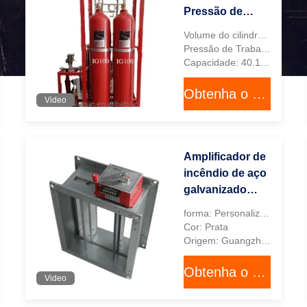
Pressão de
trabalho
Volume do cilindro: 80L/90L
arranque
Pressão de Trabalho: 20MPa, 30MPa
automático gás
Capacidade: 40.1 kg, 58,2 kg
inerte sistema
Obtenha o melhor preço
de supressão de
Video
incêndio agente
de limpeza
inérgico
Amplificador de
incêndio de aço
galvanizado
com conexão de
forma: Personalizado
dutos
Cor: Prata
retangulares e
Origem: Guangzhou, Guangdong, China
tamanho
Obtenha o melhor preço
personalizado
Video
para escape de
fumaça e