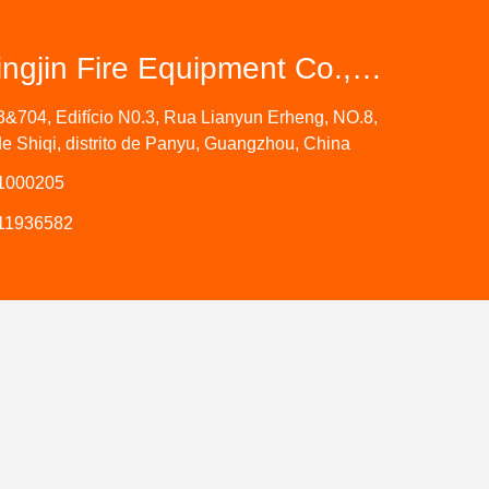
Guangzhou Xingjin Fire Equipment Co.,Ltd.
3&704, Edifício N0.3, Rua Lianyun Erheng, NO.8,
e Shiqi, distrito de Panyu, Guangzhou, China
31000205
11936582