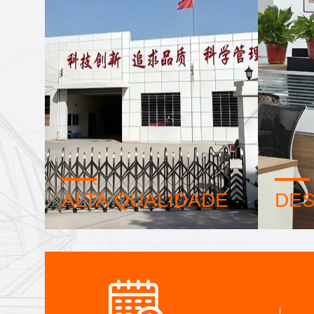
ALTA QUALIDADE
DES
Selo de Confiança, Verificação de
Equipe 
Crédito, RoSH e Avaliação da
profiss
Capacidade do Fornecedor. A
avança
empresa possui um sistema de
para de
controle de qualidade rigoroso e um
você pr