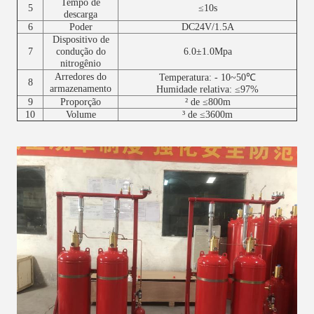
Tempo de
5
≤10s
descarga
6
Poder
DC24V/1.5A
Dispositivo de
7
condução do
6.0±1.0Mpa
nitrogênio
Arredores do
Temperatura: - 10~50℃
8
armazenamento
Humidade relativa: ≤97%
9
Proporção
² de ≤800m
10
Volume
³ de ≤3600m