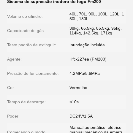
Sistema de supressão inodoro do fogo Fm200
40L, 70L, 90L, 100L, 120L, 1
Volume do cilindro:
50L, 180L
38kg, 66.5kg, 85.5kg, 95kg,
Capacidade de gás:
114kg, 142.5kg, 171kg
Teste padrão de extinguir:
Inundação incluida
Agente:
Hfc-227ea (FM200)
Pressão de funcionamento:
4.2MPa/5.6MPa
Cor:
Vermelho
Tempo de descarga:
≤10s
Poder:
DC24V/1.5A
Manual automático, elétrico,
Começando o modo:
manual mecânico da emerg