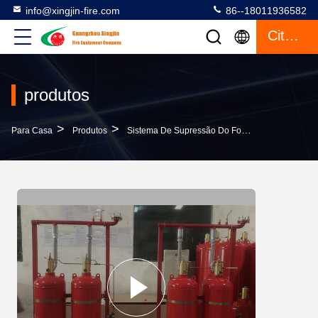
info@xingjin-fire.com
86--18011936582
Citações
produtos
>
>
>
Para Casa
Produtos
Sistema De Supressão Do Fogo FM200
Sis