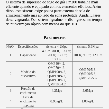
O sistema de supressão do fogo do gás Fm200 trabalha mais
eficiente quando é equipado com os elementos elétricos. Além
disso, este sistema exige pouca parte externa da sala de
armazenamento mas ao lado da zona protegida. Ajuda lugares
de salvaguarda. Este sistema igualmente distingue-se no tempo
de pulverização rápido com menos do que 10s.
Parâmetros
NÃO.
Especificações
sistema 4.2Mpa
sistema 5.6Mpa
40Ltr, 70Ltr, 100Ltr,
1
Capacidade
120Ltr, 150Ltr,
70Ltr, 90Ltr, 120Ltr
180Ltr
QMP40/4.2,
QMP70/4.2,
QMP70/5.6,
Modelo do
QMP100/4.2,
2
QMP90/5.6,
dispositivo
QMP120/4.2,
QMP120/5.6
QMP150/4.2,
QMP180/4.2
Pressão de
3
4.2Mpa
5.6Mpa
enchimento
Taxa de
4
enchimento
0.95kg/L
1.08kg/L
máxima