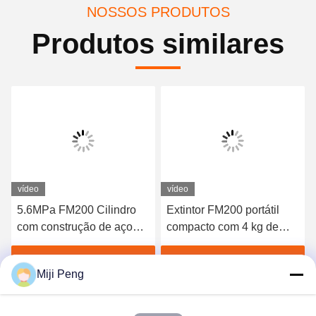
NOSSOS PRODUTOS
Produtos similares
vídeo
vídeo
5.6MPa FM200 Cilindro
Extintor FM200 portátil
com construção de aço
compacto com 4 kg de
sem costura para
volume de enchimento e ≤
supressão de incêndio de
10 s de tempo de
Obtenha o melhor preço
Obtenha o melhor preço
Miji Peng
descarga rápida
descarga para supressão
rápida de incêndios por
agentes limpos