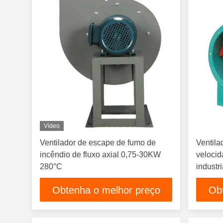
Vídeo
Ventilador de escape de fumo de
Ventila
incêndio de fluxo axial 0,75-30KW
velocid
280°C
industri
Obtenha o melhor preço
Ob