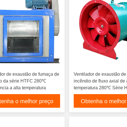
dor de exaustão de fumaça de
Ventilador de exaustão d
io da série HTFC 280℃
incêndio de fluxo axial de 
ncia a alta temperatura
temperatura 280℃ Série 
tenha o melhor preço
Obtenha o melhor