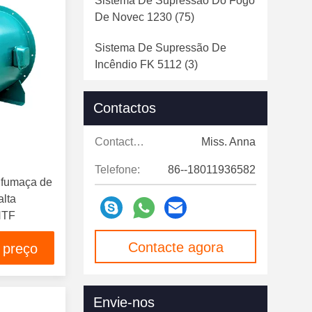
Sistema De Supressão Do Fogo
De Novec 1230
(75)
Sistema De Supressão De
Incêndio FK 5112
(3)
Sistema De Supressão Do Fogo
Contactos
Do Gás Inerte
(119)
Contactos:
Miss. Anna
Sistema De Supressão Do Fogo
Do CO2
(83)
Telefone:
86--18011936582
e fumaça de
Tubo Automático Da Supressão
alta
De Fogo
(125)
HTF
Tubo Da Detecção De Fogo
(88)
Contacte agora
 preço
Unidade De Extinção De
Incêndio
(87)
Envie-nos