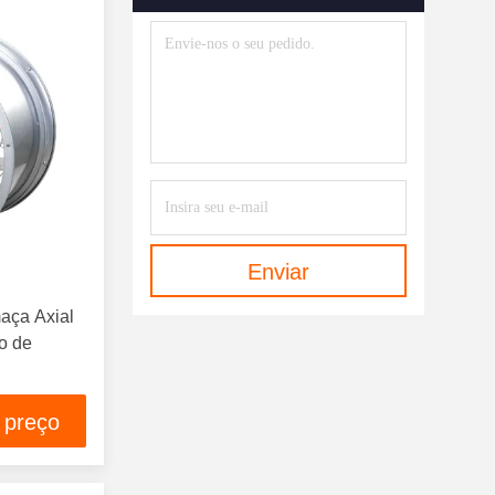
Sistema De Supressão De
Incêndio Por Espuma
(43)
Cilindro FM200
(102)
FM200 Agentes De Limpeza
(90)
Agentes Limpos FK-5-1-12
(45)
Agente Limpo Do Novec 1230
Enviar
(8)
maça Axial
Extintor Portátil
(3)
o de
Sistema De Alarme De Incêndio
(21)
 preço
Equipamentos De Protecção
Contra Incêndios
(139)