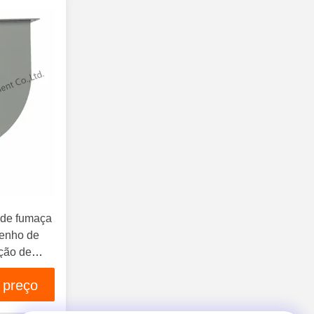
Aparelhos De Proteção Contra
Incêndio
(51)
Ventiladores De Extração De
Fumaça
(14)
 de fumaça
penho de
cção de
 preço