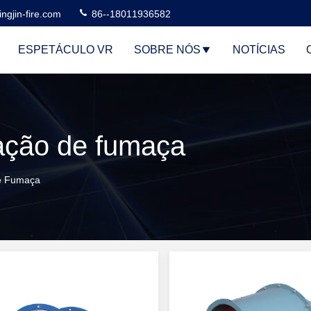
ngjin-fire.com
86--18011936582
ESPETÁCULO VR
SOBRE NÓS
NOTÍCIAS
ração de fumaça
De Fumaça