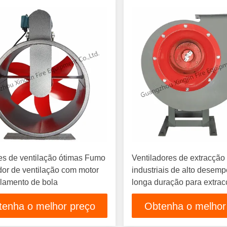
es de ventilação ótimas Fumo
Ventiladores de extracção
dor de ventilação com motor
industriais de alto desem
lamento de bola
longa duração para extra
fumaça
tenha o melhor preço
Obtenha o melhor