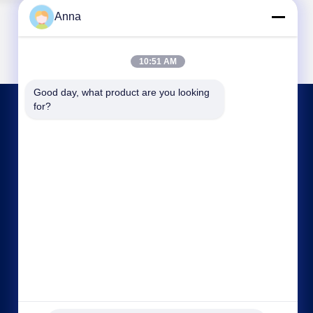
Anna
10:51 AM
Good day, what product are you looking 
for?
CONTACTE-NOS
info@xingjin-fire.com
86--18011936582
Sala 703&704, Edifício N0.3, Rua Lianyun
Erheng, NO.8, cidade de Shiqi, distrito de Panyu,
Guangzhou, China