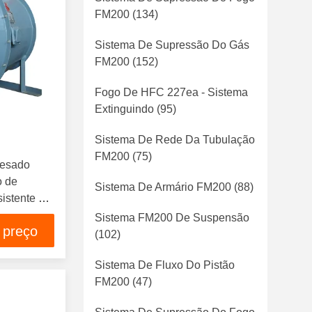
FM200
(134)
Sistema De Supressão Do Gás
FM200
(152)
Fogo De HFC 227ea - Sistema
Extinguindo
(95)
Sistema De Rede Da Tubulação
FM200
(75)
pesado
o de
Sistema De Armário FM200
(88)
sistente à
Sistema FM200 De Suspensão
 preço
(102)
Sistema De Fluxo Do Pistão
FM200
(47)