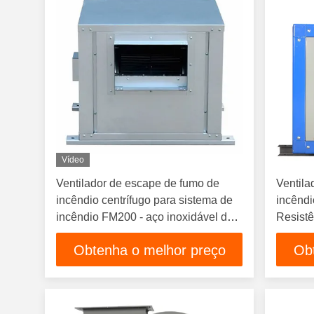
Vídeo
Ventilador de escape de fumo de
Ventila
incêndio centrífugo para sistema de
incênd
incêndio FM200 - aço inoxidável de
Resistê
alta pressão
Obtenha o melhor preço
Ob