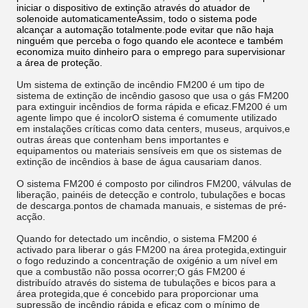
iniciar o dispositivo de extinção através do atuador de
solenoide automaticamenteAssim, todo o sistema pode
alcançar a automação totalmente.pode evitar que não haja
ninguém que perceba o fogo quando ele acontece e também
economiza muito dinheiro para o emprego para supervisionar
a área de proteção.
Um sistema de extinção de incêndio FM200 é um tipo de
sistema de extinção de incêndio gasoso que usa o gás FM200
para extinguir incêndios de forma rápida e eficaz.FM200 é um
agente limpo que é incolorO sistema é comumente utilizado
em instalações críticas como data centers, museus, arquivos,e
outras áreas que contenham bens importantes e
equipamentos ou materiais sensíveis em que os sistemas de
extinção de incêndios à base de água causariam danos.
O sistema FM200 é composto por cilindros FM200, válvulas de
liberação, painéis de detecção e controlo, tubulações e bocas
de descarga.pontos de chamada manuais, e sistemas de pré-
acção.
Quando for detectado um incêndio, o sistema FM200 é
activado para liberar o gás FM200 na área protegida,extinguir
o fogo reduzindo a concentração de oxigénio a um nível em
que a combustão não possa ocorrer;O gás FM200 é
distribuído através do sistema de tubulações e bicos para a
área protegida,que é concebido para proporcionar uma
supressão de incêndio rápida e eficaz com o mínimo de