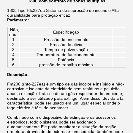
180L com controlo de zonas múltiplas
180L Tipo Hfc227ea Sistema de supressão de incêndio Alta
durabilidade para proteção eficaz
Parâmetro
:
- Não,
Especificação
não.
1
Pressão de enchimento
2
Pressão de alívio
3
Tempo de pulverização
4
Temperatura de funcionamento
5
Potência
6
pressão de trabalho máxima
Descrição:
Fm200 ((htc-227ea) é um tipo de gás incolor e insípido e não-
corrosivo e isolante de eletricidade sem resíduos e poluição
após a extinção.Trata-se de um gás respeitador do ambiente,
destinado a ser utilizado para extinguirAlém disso, devido a tal
característica, pode ser usado em um lugar especial onde o
fogo elétrico é fácil de acontecer.
Combinado com o dispositivo de extinção e os acessórios
eletrónicos, todo o sistema pode ser accionado
automaticamente.Ele pode monitorar a situação da região
protetora através de detectores e, em seguida, também pode