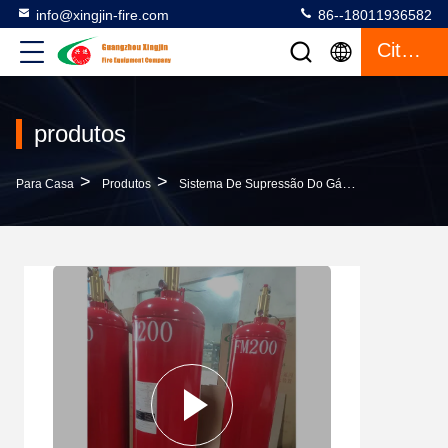
info@xingjin-fire.com
86--18011936582
Citações
produtos
>
>
>
Para Casa
Produtos
Sistema De Supressão Do Gás FM200
Sist