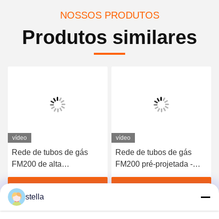
NOSSOS PRODUTOS
Produtos similares
vídeo
vídeo
Rede de tubos de gás
Rede de tubos de gás
FM200 de alta
FM200 pré-projetada -
capacidade -
Sistema de gás inerte
Equipamento de extinção
fiável para centrais
Obtenha o melhor preço
Obtenha o melhor preço
stella
de incêndio de qualidade
elétricas
profissional