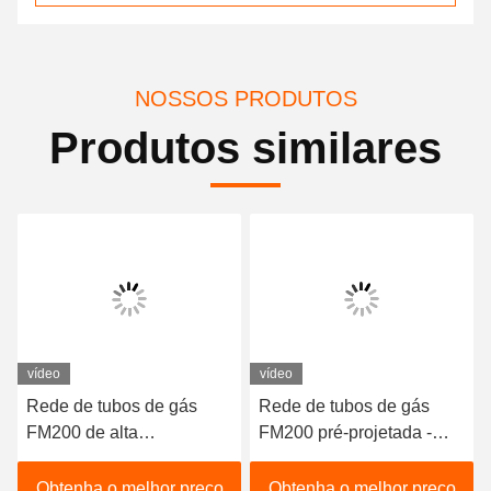
NOSSOS PRODUTOS
Produtos similares
vídeo
vídeo
Rede de tubos de gás
Rede de tubos de gás
FM200 de alta
FM200 pré-projetada -
capacidade -
Sistema de gás inerte
Equipamento de extinção
fiável para centrais
Obtenha o melhor preço
Obtenha o melhor preço