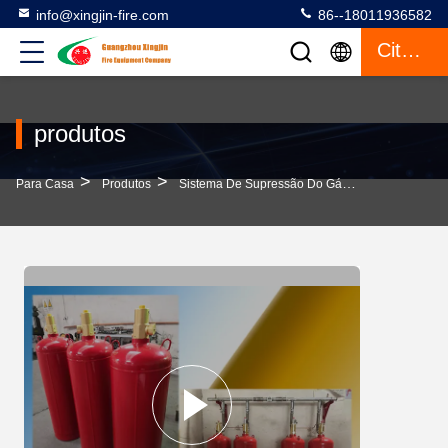
info@xingjin-fire.com
86--18011936582
Citações
produtos
>
>
>
Para Casa
Produtos
Sistema De Supressão Do Gás FM200
90L 