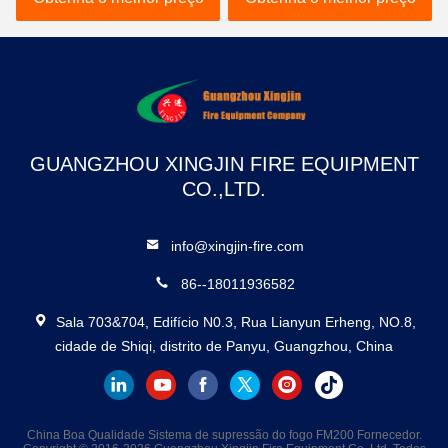
de incêndio de qualidade
elétricas
profissional
GUANGZHOU XINGJIN FIRE EQUIPMENT
CO.,LTD.
info@xingjin-fire.com
86--18011936582
Sala 703&704, Edifício N0.3, Rua Lianyun Erheng, NO.8,
cidade de Shiqi, distrito de Panyu, Guangzhou, China
China Boa Qualidade Sistema de supressão do fogo FM200 Fornecedor.