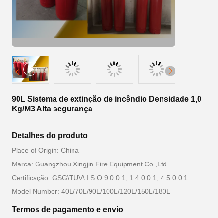
90L Sistema de extinção de incêndio Densidade 1,0
Kg/M3 Alta segurança
Detalhes do produto
Place of Origin: China
Marca: Guangzhou Xingjin Fire Equipment Co.,Ltd.
Certificação: GSG\TUV\ I S O 9 0 0 1, 1 4 0 0 1, 4 5 0 0 1
Model Number: 40L/70L/90L/100L/120L/150L/180L
Termos de pagamento e envio