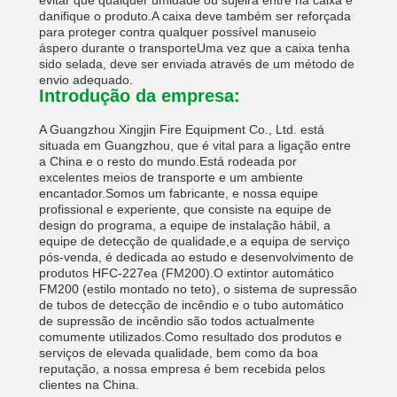
evitar que qualquer umidade ou sujeira entre na caixa e
danifique o produto.A caixa deve também ser reforçada
para proteger contra qualquer possível manuseio
áspero durante o transporteUma vez que a caixa tenha
sido selada, deve ser enviada através de um método de
envio adequado.
Introdução da empresa:
A Guangzhou Xingjin Fire Equipment Co., Ltd. está
situada em Guangzhou, que é vital para a ligação entre
a China e o resto do mundo.Está rodeada por
excelentes meios de transporte e um ambiente
encantador.Somos um fabricante, e nossa equipe
profissional e experiente, que consiste na equipe de
design do programa, a equipe de instalação hábil, a
equipe de detecção de qualidade,e a equipa de serviço
pós-venda, é dedicada ao estudo e desenvolvimento de
produtos HFC-227ea (FM200).O extintor automático
FM200 (estilo montado no teto), o sistema de supressão
de tubos de detecção de incêndio e o tubo automático
de supressão de incêndio são todos actualmente
comumente utilizados.Como resultado dos produtos e
serviços de elevada qualidade, bem como da boa
reputação, a nossa empresa é bem recebida pelos
clientes na China.