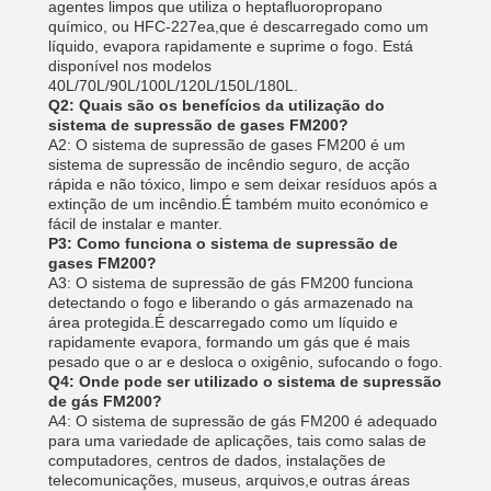
agentes limpos que utiliza o heptafluoropropano
químico, ou HFC-227ea,que é descarregado como um
líquido, evapora rapidamente e suprime o fogo. Está
disponível nos modelos
40L/70L/90L/100L/120L/150L/180L.
Q2: Quais são os benefícios da utilização do
sistema de supressão de gases FM200?
A2: O sistema de supressão de gases FM200 é um
sistema de supressão de incêndio seguro, de acção
rápida e não tóxico, limpo e sem deixar resíduos após a
extinção de um incêndio.É também muito económico e
fácil de instalar e manter.
P3: Como funciona o sistema de supressão de
gases FM200?
A3: O sistema de supressão de gás FM200 funciona
detectando o fogo e liberando o gás armazenado na
área protegida.É descarregado como um líquido e
rapidamente evapora, formando um gás que é mais
pesado que o ar e desloca o oxigênio, sufocando o fogo.
Q4: Onde pode ser utilizado o sistema de supressão
de gás FM200?
A4: O sistema de supressão de gás FM200 é adequado
para uma variedade de aplicações, tais como salas de
computadores, centros de dados, instalações de
telecomunicações, museus, arquivos,e outras áreas