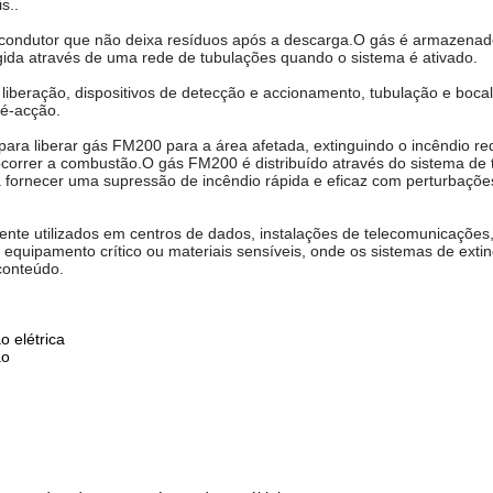
s..
o condutor que não deixa resíduos após a descarga.O gás é armazena
tegida através de uma rede de tubulações quando o sistema é ativado.
 liberação, dispositivos de detecção e accionamento, tubulação e boca
é-acção.
ara liberar gás FM200 para a área afetada, extinguindo o incêndio re
correr a combustão.O gás FM200 é distribuído através do sistema de 
a fornecer uma supressão de incêndio rápida e eficaz com perturbaçõ
te utilizados em centros de dados, instalações de telecomunicações,
equipamento crítico ou materiais sensíveis, onde os sistemas de exti
conteúdo.
o elétrica
ão