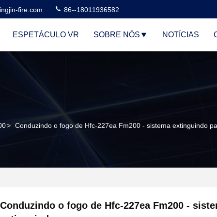
ngjin-fire.com
86--18011936582
ESPETÁCULO VR
SOBRE NÓS
NOTÍCIAS
00
>
Conduzindo o fogo de Hfc-227ea Fm200 - sistema extinguindo p
Conduzindo o fogo de Hfc-227ea Fm200 - sist