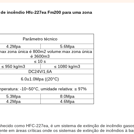
 de incêndio Hfc-227ea Fm200 para uma zona
Parâmetro técnico
4.2Mpa
5.6Mpa
max zona única é 800m2 volume:max zona única
é 3600m3
≤ 10 s
≤ 950 kg/m3
≤ 1080 kg/m3
DC24V/1,6A
6.0±1.0Mpa ((20°C)
peratura: -10~50°C, umidade relativa: ≤ 97%
5.3Mpa
8.0Mpa
4.2Mpa
4.6Mpa
nhecido como HFC-227ea, é um sistema de extinção de incêndio gaso
ente em áreas críticas onde os sistemas de extinção de incêndios à b