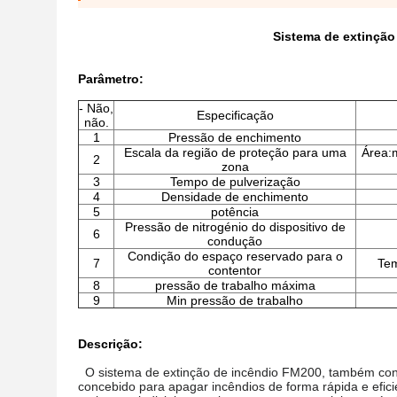
Sistema de extinção
Parâmetro
:
- Não,
Especificação
não.
1
Pressão de enchimento
Escala da região de proteção para uma
Área:
2
zona
3
Tempo de pulverização
4
Densidade de enchimento
5
potência
Pressão de nitrogénio do dispositivo de
6
condução
Condição do espaço reservado para o
7
Tem
contentor
8
pressão de trabalho máxima
9
Min pressão de trabalho
Descrição:
O sistema de extinção de incêndio FM200, também co
concebido para apagar incêndios de forma rápida e efici