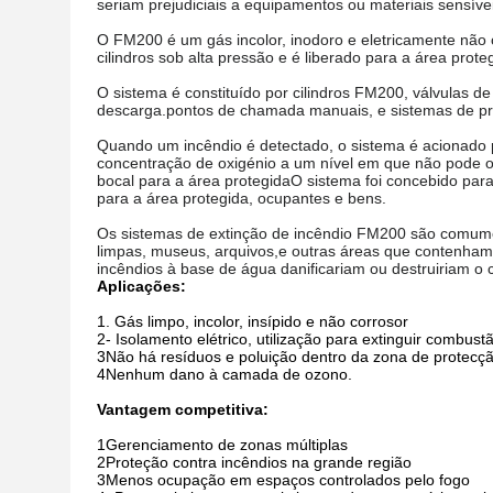
seriam prejudiciais a equipamentos ou materiais sensívei
O FM200 é um gás incolor, inodoro e eletricamente nã
cilindros sob alta pressão e é liberado para a área pro
O sistema é constituído por cilindros FM200, válvulas de
descarga.pontos de chamada manuais, e sistemas de pr
Quando um incêndio é detectado, o sistema é acionado p
concentração de oxigénio a um nível em que não pode o
bocal para a área protegidaO sistema foi concebido par
para a área protegida, ocupantes e bens.
Os sistemas de extinção de incêndio FM200 são comumen
limpas, museus, arquivos,e outras áreas que contenham 
incêndios à base de água danificariam ou destruiriam o 
Aplicações:
1. Gás limpo, incolor, insípido e não corrosor
2- Isolamento elétrico, utilização para extinguir combustã
3Não há resíduos e poluição dentro da zona de protecç
4Nenhum dano à camada de ozono.
Vantagem competitiva:
1Gerenciamento de zonas múltiplas
2Proteção contra incêndios na grande região
3Menos ocupação em espaços controlados pelo fogo