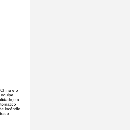
 China e o
 equipe
alidade,e a
utomático
de incêndio
tos e