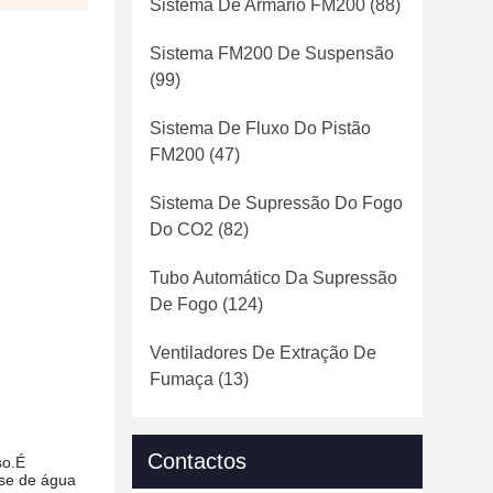
Sistema De Armário FM200
(88)
Sistema FM200 De Suspensão
(99)
Sistema De Fluxo Do Pistão
FM200
(47)
Sistema De Supressão Do Fogo
Do CO2
(82)
Tubo Automático Da Supressão
De Fogo
(124)
Ventiladores De Extração De
Fumaça
(13)
Contactos
so.É
ase de água