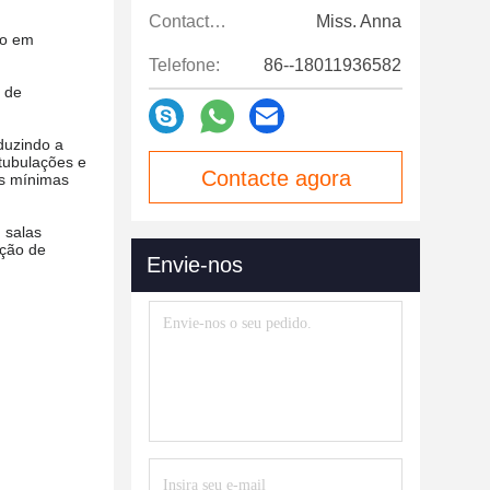
Contactos:
Miss. Anna
do em
Telefone:
86--18011936582
l de
duzindo a
tubulações e
Contacte agora
es mínimas
 salas
nção de
Envie-nos