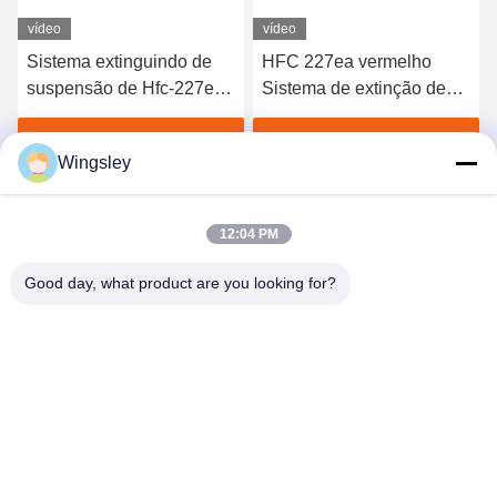
vídeo
vídeo
Sistema extinguindo de
HFC 227ea vermelho
suspensão de Hfc-227ea
Sistema de extinção de
com atuador elétrico
incêndio Fm 200 Sistema
de supressão de incêndio
Obtenha o melhor preço
Obtenha o melhor preço
Wingsley
Alta qualidade Preço
barato
12:04 PM
Good day, what product are you looking for?
GUANGZHOU XINGJIN FIRE EQUIPMENT
CO.,LTD.
info@xingjin-fire.com
86--18011936582