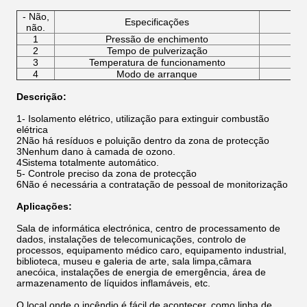
- Não,
Especificações
não.
1
Pressão de enchimento
2
Tempo de pulverização
3
Temperatura de funcionamento
4
Modo de arranque
Descrição:
1- Isolamento elétrico, utilização para extinguir combustão
elétrica
2Não há resíduos e poluição dentro da zona de protecção
3Nenhum dano à camada de ozono.
4Sistema totalmente automático.
5- Controle preciso da zona de protecção
6Não é necessária a contratação de pessoal de monitorização
Aplicações:
Sala de informática electrónica, centro de processamento de
dados, instalações de telecomunicações, controlo de
processos, equipamento médico caro, equipamento industrial,
biblioteca, museu e galeria de arte, sala limpa,câmara
anecóica, instalações de energia de emergência, área de
armazenamento de líquidos inflamáveis, etc.
O local onde o incêndio é fácil de acontecer, como linha de