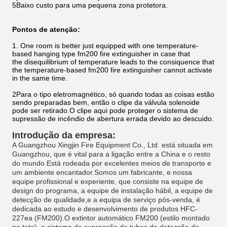
5Baixo custo para uma pequena zona protetora.
Pontos de atenção:
1. One room is better just equipped with one temperature-
based hanging type fm200 fire extinguisher in case that
the disequilibrium of temperature leads to the consiquence that
the temperature-based fm200 fire extinguisher cannot activate
in the same time.
2Para o tipo eletromagnético, só quando todas as coisas estão
sendo preparadas bem, então o clipe da válvula solenoide
pode ser retirado.O clipe aqui pode proteger o sistema de
supressão de incêndio de abertura errada devido ao descuido.
Introdução da empresa:
A Guangzhou Xingjin Fire Equipment Co., Ltd. está situada em
Guangzhou, que é vital para a ligação entre a China e o resto
do mundo.Está rodeada por excelentes meios de transporte e
um ambiente encantador.Somos um fabricante, e nossa
equipe profissional e experiente, que consiste na equipe de
design do programa, a equipe de instalação hábil, a equipe de
detecção de qualidade,e a equipa de serviço pós-venda, é
dedicada ao estudo e desenvolvimento de produtos HFC-
227ea (FM200).O extintor automático FM200 (estilo montado