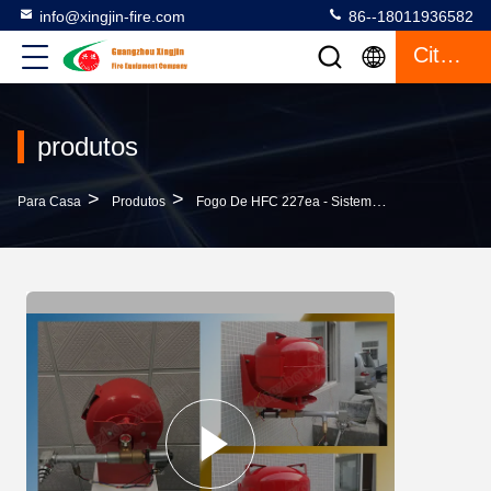
info@xingjin-fire.com
86--18011936582
Citações
produtos
>
>
>
Para Casa
Produtos
Fogo De HFC 227ea - Sistema Extinguindo