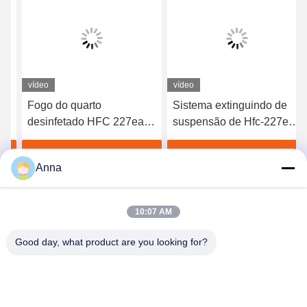
vídeo
vídeo
Fogo do quarto
Sistema extinguindo de
desinfetado HFC 227ea -
suspensão de Hfc-227ea
a suspensão 16L do
com atuador elétrico
sistema extinguindo
Obtenha o melhor preço
Obtenha o melhor preço
Anna
modela
10:07 AM
Good day, what product are you looking for?
GUANGZHOU XINGJIN FIRE EQUIPMENT
CO.,LTD.