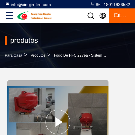
info@xingjin-fire.com
86--18011936582
Citações
produtos
>
>
>
Para Casa
Produtos
Fogo De HFC 227ea - Sistema Extinguindo