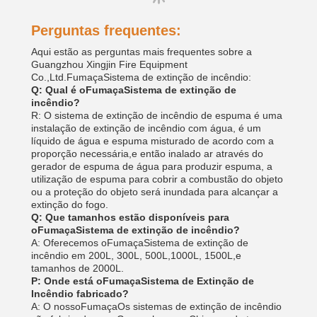
Perguntas frequentes:
Aqui estão as perguntas mais frequentes sobre a
Guangzhou Xingjin Fire Equipment
Co.,Ltd.
Fumaça
Sistema de extinção de incêndio:
Q: Qual é o
Fumaça
Sistema de extinção de
incêndio?
R: O sistema de extinção de incêndio de espuma é uma
instalação de extinção de incêndio com água, é um
líquido de água e espuma misturado de acordo com a
proporção necessária,e então inalado ar através do
gerador de espuma de água para produzir espuma, a
utilização de espuma para cobrir a combustão do objeto
ou a proteção do objeto será inundada para alcançar a
extinção do fogo.
Q: Que tamanhos estão disponíveis para
o
Fumaça
Sistema de extinção de incêndio?
A: Oferecemos o
Fumaça
Sistema de extinção de
incêndio em 200L, 300L, 500L,
1000L, 1500L,
e
tamanhos de 2000L.
P: Onde está o
Fumaça
Sistema de Extinção de
Incêndio fabricado?
A: O nosso
Fumaça
Os sistemas de extinção de incêndio