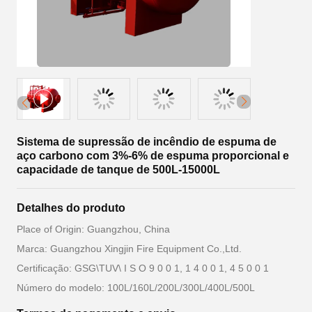
Sistema de supressão de incêndio de espuma de
aço carbono com 3%-6% de espuma proporcional e
capacidade de tanque de 500L-15000L
Detalhes do produto
Place of Origin: Guangzhou, China
Marca: Guangzhou Xingjin Fire Equipment Co.,Ltd.
Certificação: GSG\TUV\ I S O 9 0 0 1, 1 4 0 0 1, 4 5 0 0 1
Número do modelo: 100L/160L/200L/300L/400L/500L