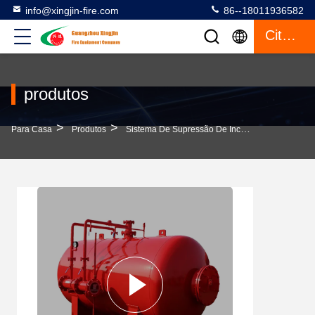
info@xingjin-fire.com
86--18011936582
Citações
produtos
>
>
Para Casa
Produtos
Sistema De Supressão De Incêndio Por Espuma