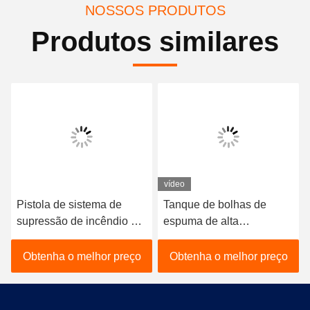
NOSSOS PRODUTOS
Produtos similares
vídeo
Pistola de sistema de
Tanque de bolhas de
supressão de incêndio de
espuma de alta
espuma profissional com
capacidade -
taxa de fluxo de jato de
Equipamento profissional
Obtenha o melhor preço
Obtenha o melhor preço
20-64L / S, alcance
de sistema de supressão
máximo de 45-70M e
de incêndio para a
construção de aço
segurança das