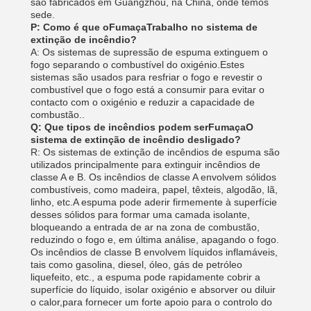
são fabricados em Guangzhou, na China, onde temos
sede.
P: Como é que o
Fumaça
Trabalho no sistema de
extinção de incêndio?
A:
Os sistemas de supressão de espuma extinguem o
fogo separando o combustível do oxigénio.Estes
sistemas são usados para resfriar o fogo e revestir o
combustível que o fogo está a consumir para evitar o
contacto com o oxigénio e reduzir a capacidade de
combustão..
Q: Que tipos de incêndios podem ser
Fumaça
O
sistema de extinção de incêndio desligado?
R: Os sistemas de extinção de incêndios de espuma são
utilizados principalmente para extinguir incêndios de
classe A e B. Os incêndios de classe A envolvem sólidos
combustíveis, como madeira, papel, têxteis, algodão, lã,
linho, etc.A espuma pode aderir firmemente à superfície
desses sólidos para formar uma camada isolante,
bloqueando a entrada de ar na zona de combustão,
reduzindo o fogo e, em última análise, apagando o fogo.
Os incêndios de classe B envolvem líquidos inflamáveis,
tais como gasolina, diesel, óleo, gás de petróleo
liquefeito, etc., a espuma pode rapidamente cobrir a
superfície do líquido, isolar oxigénio e absorver ou diluir
o calor,para fornecer um forte apoio para o controlo do