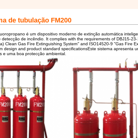
ma de tubulação FM200
luoropropano é um dispositivo moderno de extinção automática intelig
 e detecção de incêndio. It complies with the requirements of DBJ15-23
a) Clean Gas Fire Extinguishing System" and ISO14520-9 "Gas Fire Ex
m design and product standard specificationsEste sistema apresenta 
s e uma boa protecção ambiental.