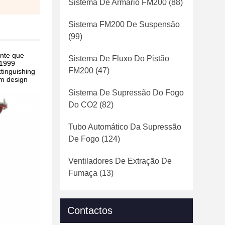
Sistema De Armário FM200
(88)
Sistema FM200 De Suspensão
(99)
ente que
Sistema De Fluxo Do Pistão
-1999
FM200
(47)
tinguishing
um design
Sistema De Supressão Do Fogo
Do CO2
(82)
Tubo Automático Da Supressão
De Fogo
(124)
Ventiladores De Extração De
Fumaça
(13)
Contactos