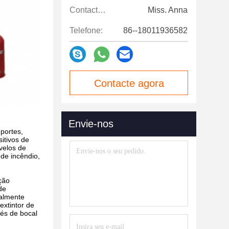
Contactos:
Miss. Anna
Telefone:
86--18011936582
Contacte agora
Envie-nos
portes,
sitivos de
velos de
 de incêndio,
ção
de
ralmente
extintor de
vés de bocal