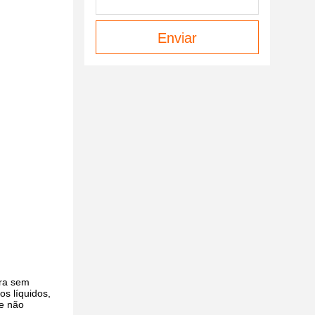
Enviar
era sem
os líquidos,
 e não