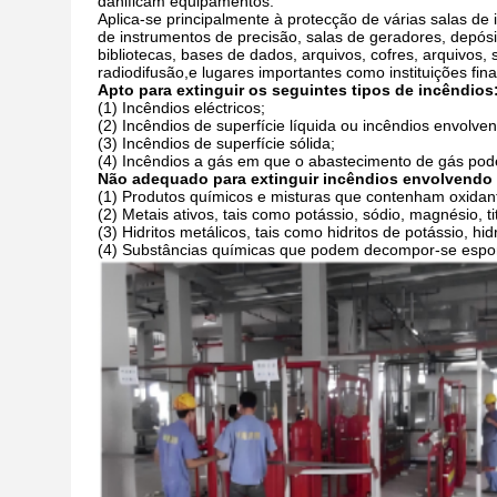
danificam equipamentos.
Aplica-se principalmente à protecção de várias salas de 
de instrumentos de precisão, salas de geradores, depós
bibliotecas, bases de dados, arquivos, cofres, arquivos
radiodifusão,e lugares importantes como instituições fi
Apto para extinguir os seguintes tipos de incêndios
(1) Incêndios eléctricos;
(2) Incêndios de superfície líquida ou incêndios envolven
(3) Incêndios de superfície sólida;
(4) Incêndios a gás em que o abastecimento de gás pode
Não adequado para extinguir incêndios envolvendo 
(1) Produtos químicos e misturas que contenham oxidante
(2) Metais ativos, tais como potássio, sódio, magnésio, tit
(3) Hidritos metálicos, tais como hidritos de potássio, hidr
(4) Substâncias químicas que podem decompor-se espont