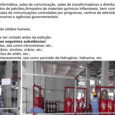
informática, salas de comunicação, salas de transformadores e distribu
itos de petróleo,Armazéns de materiais químicos inflamáveis, bem co
, salas de comunicações controladas por programas, centros de televisã
nanceiras e agências governamentais.
:
do sólidos fusíveis;
 ser cortado antes da extinção.
as seguintes substâncias:
s, tais como nitrocelulose, etc.;
ânio, zircônio, urânio, etc.;
itos de sódio, etc.;
aneamente, tais como peróxido de hidrogénio, hidrazina, etc.