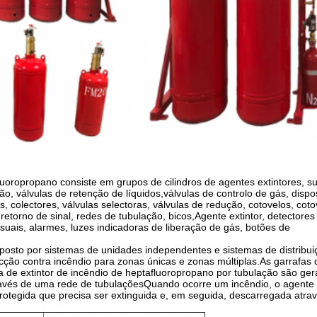
uoropropano consiste em grupos de cilindros de agentes extintores, su
o, válvulas de retenção de líquidos,válvulas de controlo de gás, dispo
 colectores, válvulas selectoras, válvulas de redução, cotovelos, coto
retorno de sinal, redes de tubulação, bicos,Agente extintor, detectores
suais, alarmes, luzes indicadoras de liberação de gás, botões de
mposto por sistemas de unidades independentes e sistemas de distribui
ção contra incêndio para zonas únicas e zonas múltiplas.As garrafas 
 de extintor de incêndio de heptafluoropropano por tubulação são ge
ravés de uma rede de tubulaçõesQuando ocorre um incêndio, o agente 
 protegida que precisa ser extinguida e, em seguida, descarregada atra