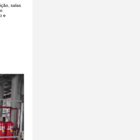
ição, salas
mo
o e